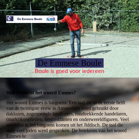
De Emmese Boule
Boule is goed voor iedereen
Wat betekent het woord Emmes?
Het woord Emmes is bargoens. Een taal die in de eerste helft
van de twintigste eeuw in Amsterdam werd gebruikt door
daklozen, zogenoemde landlopers, rondtrekkende handelaren,
(markt)kooplieden, kermisklanten en onderwereldfiguren. Veel
woorden in het bargoens komen uit het Jiddisch. De taal die
door veel joden werd gesproken. De betekenis van het woord
Emmes is: