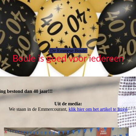
De Emmese Boule
Boule is goed voor iedereen
ing bestond dan 40 jaar!!!
Uit de media:
We staan in de Emmercourant,
klik hier om het artikel te lezen