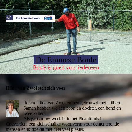
De Emmese Boule
Boule is goed voor iedereen
Hilda van Zwol stelt zich voor
Ik ben Hilda van Zwol en ben getrouwd met Hilbert.
Samen hebben we een zoon en dochter, een hond en
twee katten.
Als gastvrouw werk ik in het Picardthuis in
Coevorden, een kleinschalige woonvorm voor dementerende
mensen en ik doe dit met heel veel plezier.